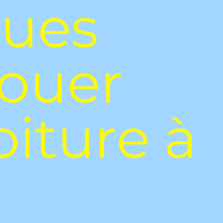
ques
louer
oiture à