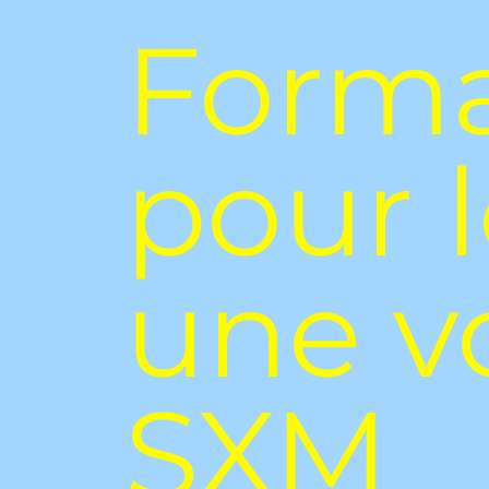
Forma
pour 
une v
SXM