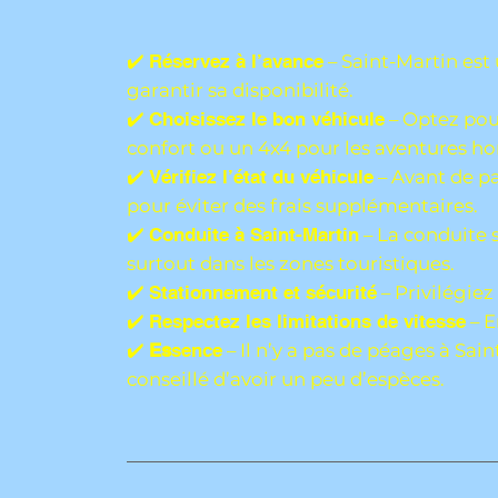
✔️
Réservez à l’avance
– Saint-Martin est 
garantir sa disponibilité.
✔️
Choisissez le bon véhicule
– Optez pou
confort ou un 4x4 pour les aventures hor
✔️
Vérifiez l’état du véhicule
– Avant de pa
pour éviter des frais supplémentaires.
✔️
Conduite à Saint-Martin
– La conduite s
surtout dans les zones touristiques.
✔️
Stationnement et sécurité
– Privilégiez
✔️
Respectez les limitations de vitesse
– E
✔️
Es
sence
– Il n’y a pas de péages à Sai
conseillé d’avoir un peu d’espèces.