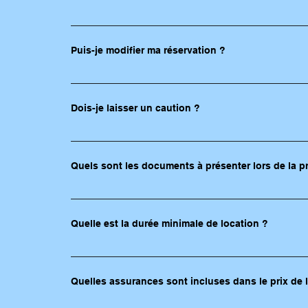
Carte bancaire ou espèce.
Puis-je modifier ma réservation ?
Oui vous pouvez modifier la réservation au minimum 
Dois-je laisser un caution ?
Une caution vous sera demandée à la prise du véhicu
Quels sont les documents à présenter lors de la p
Permis de conduire, carte bancaire.
Quelle est la durée minimale de location ?
1 jour
Quelles assurances sont incluses dans le prix de l