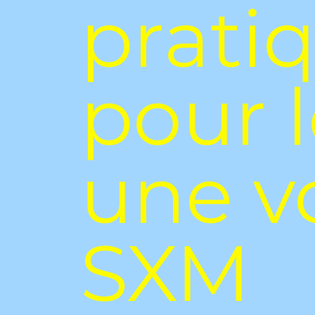
prati
pour 
une v
SXM