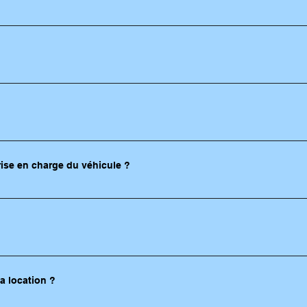
1 semaine avant.
le.
rise en charge du véhicule ?
a location ?