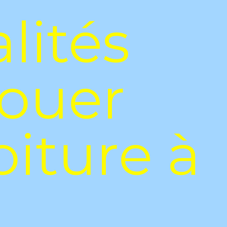
lités
louer
oiture à