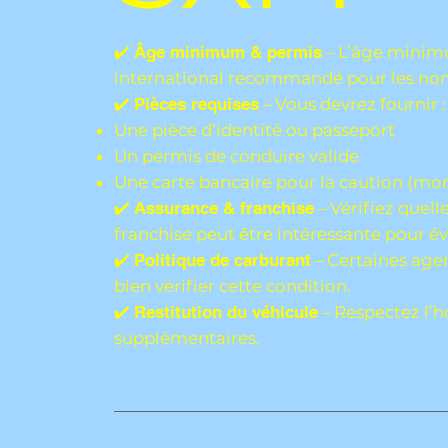
✔️
Âge minimum & permis
– L’âge minimu
international recommandé pour les non-
✔️
Pièces requises
– Vous devrez fournir :
Une pièce d’identité ou passeport
Un permis de conduire valide
Une carte bancaire pour la caution (mont
✔️
Assurance & franchise
– Vérifiez quell
franchise peut être intéressante pour é
✔️
Politique de carburant
– Certaines agen
bien vérifier cette condition.
✔️
Restitution du véhicule
– Respectez l’h
supplémentaires.